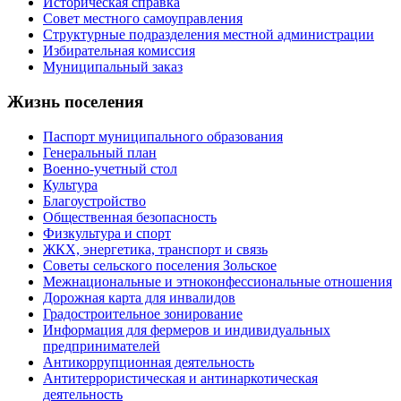
Историческая справка
Совет местного самоуправления
Структурные подразделения местной администрации
Избирательная комиссия
Муниципальный заказ
Жизнь поселения
Паспорт муниципального образования
Генеральный план
Военно-учетный стол
Культура
Благоустройство
Общественная безопасность
Физкультура и спорт
ЖКХ, энергетика, транспорт и связь
Советы сельского поселения Зольское
Межнациональные и этноконфессиональные отношения
Дорожная карта для инвалидов
Градостроительное зонирование
Информация для фермеров и индивидуальных
предпринимателей
Антикоррупционная деятельность
Антитеррористическая и антинаркотическая
деятельность