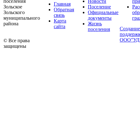
поселения
Новости
при
Главная
Зольское
Поселение
Рас
Обратная
Зольского
Официальные
об
связь
муниципального
документы
гра
Карта
района
Жизнь
сайта
Создание
поселения
поддержк
ООО”УД
© Все права
защищены