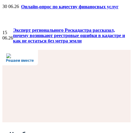
30
06.26
Онлайн-опрос по качеству финаносвых услуг
Эксперт регионального Роскадастра рассказал,
15
почему возникают реестровые ошибки в кадастре и
06.26
как не остаться без метра земли
Решаем вместе