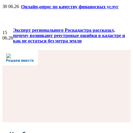
30
06.26
Онлайн-опрос по качеству финаносвых услуг
Эксперт регионального Роскадастра рассказал,
15
почему возникают реестровые ошибки в кадастре и
06.26
как не остаться без метра земли
Решаем вместе