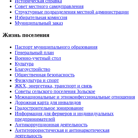
Историческая справка
Совет местного самоуправления
Структурные подразделения местной администрации
Избирательная комиссия
Муниципальный заказ
Жизнь поселения
Паспорт муниципального образования
Генеральный план
Военно-учетный стол
Культура
Благоустройство
Общественная безопасность
Физкультура и спорт
ЖКХ, энергетика, транспорт и связь
Советы сельского поселения Зольское
Межнациональные и этноконфессиональные отношения
Дорожная карта для инвалидов
Градостроительное зонирование
Информация для фермеров и индивидуальных
предпринимателей
Антикоррупционная деятельность
Антитеррористическая и антинаркотическая
деятельность