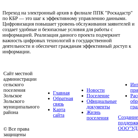
Переход на электронный архив в филиале ППК "Роскадастр"
по КБР — это шаг к эффективному управлению данными.
Цифровизация повышает уровень обслуживания заявителей и
создает удобные и безопасные условия для работы с
информацией. Реализация данного проекта подчеркнет
важность цифровых технологий в государственной
деятельности и обеспечит гражданам эффективный доступ к
информации.
Сайт местной
администрации
сельского
Инт
поселения
Новости
при
Главная
Зольское
Поселение
Рас
Обратная
Зольского
Официальные
об
связь
муниципального
документы
гра
Карта
района
Жизнь
сайта
Создание
поселения
поддержк
ООО”УД
© Все права
защищены