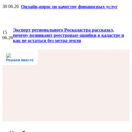
30
06.26
Онлайн-опрос по качеству финаносвых услуг
Эксперт регионального Роскадастра рассказал,
15
почему возникают реестровые ошибки в кадастре и
06.26
как не остаться без метра земли
Решаем вместе