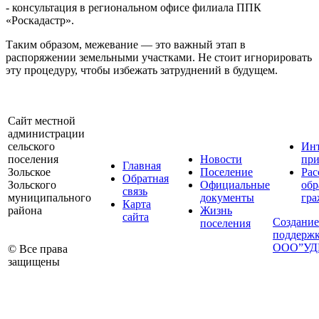
- консультация в региональном офисе филиала ППК
«Роскадастр».
Таким образом, межевание — это важный этап в
распоряжении земельными участками. Не стоит игнорировать
эту процедуру, чтобы избежать затруднений в будущем.
Сайт местной
администрации
сельского
Инт
поселения
Новости
при
Главная
Зольское
Поселение
Рас
Обратная
Зольского
Официальные
об
связь
муниципального
документы
гра
Карта
района
Жизнь
сайта
Создание
поселения
поддержк
ООО”УД
© Все права
защищены