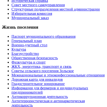
Историческая справка
Совет местного самоуправления
Структурные подразделения местной администрации
Избирательная комиссия
Муниципальный заказ
Жизнь поселения
Паспорт муниципального образования
Генеральный план
Военно-учетный стол
Культура
Благоустройство
Общественная безопасность
Физкультура и спорт
ЖКХ, энергетика, транспорт и связь
Советы сельского поселения Зольское
Межнациональные и этноконфессиональные отношения
Дорожная карта для инвалидов
Градостроительное зонирование
Информация для фермеров и индивидуальных
предпринимателей
Антикоррупционная деятельность
Антитеррористическая и антинаркотическая
деятельность